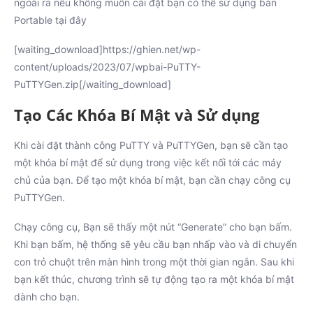
ngoài ra nếu không muốn cài đặt bạn có thể sử dụng bản
Portable tại đây
[waiting_download]https://ghien.net/wp-
content/uploads/2023/07/wpbai-PuTTY-
PuTTYGen.zip[/waiting_download]
Tạo Các Khóa Bí Mật và Sử dụng
Khi cài đặt thành công PuTTY và PuTTYGen, bạn sẽ cần tạo
một khóa bí mật để sử dụng trong việc kết nối tới các máy
chủ của bạn. Để tạo một khóa bí mật, bạn cần chạy công cụ
PuTTYGen.
Chạy công cụ, Bạn sẽ thấy một nút “Generate” cho bạn bấm.
Khi bạn bấm, hệ thống sẽ yêu cầu bạn nhấp vào và di chuyển
con trỏ chuột trên màn hình trong một thời gian ngắn. Sau khi
bạn kết thúc, chương trình sẽ tự động tạo ra một khóa bí mật
dành cho bạn.