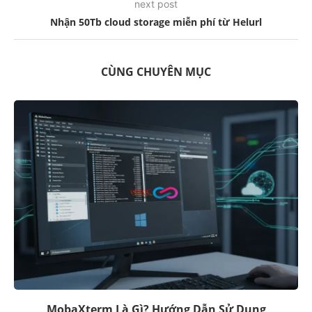
next post
Nhận 50Tb cloud storage miễn phí từ Helurl
CÙNG CHUYÊN MỤC
MobaXterm Là Gì? Hướng Dẫn Sử Dụng