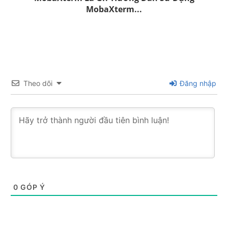
MobaXterm...
Theo dõi
Đăng nhập
0
GÓP Ý