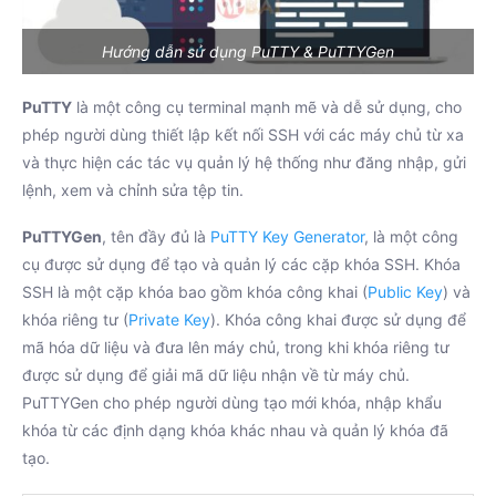
Hướng dẫn sử dụng PuTTY & PuTTYGen
PuTTY
là một công cụ terminal mạnh mẽ và dễ sử dụng, cho
phép người dùng thiết lập kết nối SSH với các máy chủ từ xa
và thực hiện các tác vụ quản lý hệ thống như đăng nhập, gửi
lệnh, xem và chỉnh sửa tệp tin.
PuTTYGen
, tên đầy đủ là
PuTTY Key Generator
, là một công
cụ được sử dụng để tạo và quản lý các cặp khóa SSH. Khóa
SSH là một cặp khóa bao gồm khóa công khai (
Public Key
) và
khóa riêng tư (
Private Key
). Khóa công khai được sử dụng để
mã hóa dữ liệu và đưa lên máy chủ, trong khi khóa riêng tư
được sử dụng để giải mã dữ liệu nhận về từ máy chủ.
PuTTYGen cho phép người dùng tạo mới khóa, nhập khẩu
khóa từ các định dạng khóa khác nhau và quản lý khóa đã
tạo.