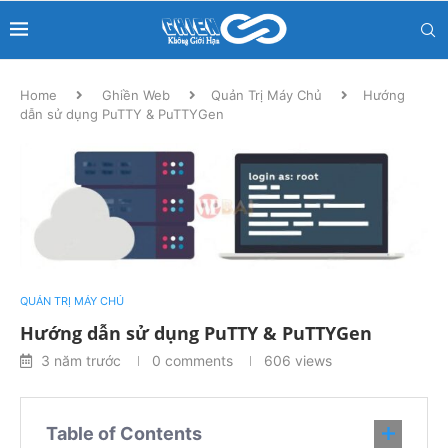
Home
Ghiền Web
Quản Trị Máy Chủ
Hướng
dẫn sử dụng PuTTY & PuTTYGen
QUẢN TRỊ MÁY CHỦ
Hướng dẫn sử dụng PuTTY & PuTTYGen
3 năm trước
0 comments
606
views
Table of Contents