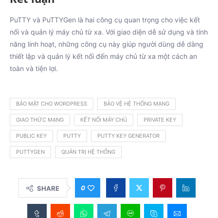
PuTTY và PuTTYGen là hai công cụ quan trọng cho việc kết
nối và quản lý máy chủ từ xa. Với giao diện dễ sử dụng và tính
năng linh hoạt, những công cụ này giúp người dùng dễ dàng
thiết lập và quản lý kết nối đến máy chủ từ xa một cách an
toàn và tiện lợi.
BẢO MẬT CHO WORDPRESS
BẢO VỆ HỆ THỐNG MẠNG
GIAO THỨC MẠNG
KẾT NỐI MÁY CHỦ
PRIVATE KEY
PUBLIC KEY
PUTTY
PUTTY KEY GENERATOR
PUTTYGEN
QUẢN TRỊ HỆ THỐNG
0
SHARE