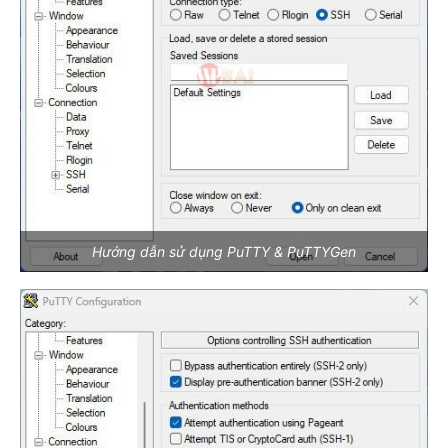
Hướng dẫn sử dụng PuTTY & PuTTYGen