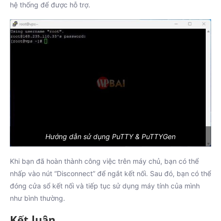
hệ thống để được hỗ trợ.
Hướng dẫn sử dụng PuTTY & PuTTYGen
Khi bạn đã hoàn thành công việc trên máy chủ, bạn có thể
nhấp vào nút “Disconnect” để ngắt kết nối. Sau đó, bạn có thể
đóng cửa sổ kết nối và tiếp tục sử dụng máy tính của mình
như bình thường.
Kết luận