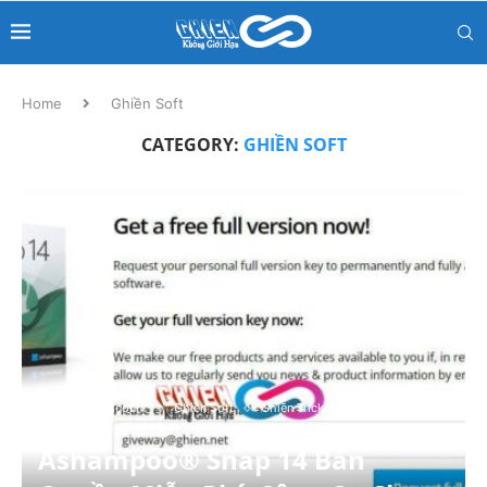
Home
Ghiền Soft
CATEGORY:
GHIỀN SOFT
Coupon & Discount
Ghiền Soft
Ghiền Trick
Mẹo / Thủ Thuật
Văn Phòng
Ashampoo® Snap 14 Bản