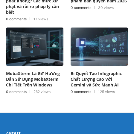
phạt không? Các mức xử
phạm bản quyền năm 2026
phạt và rủi ro pháp lý cần
0 comments
30 views
biết
0 comments
17 views
MobaXterm Là Gì? Hướng
Bí Quyết Tạo Infographic
Dẫn Sử Dụng MobaXterm
Chất Lượng Cao Với
Chi Tiết Trên Windows
Gemini và Sức Mạnh AI
0 comments
262 views
0 comments
125 views
ABOUT