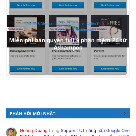
Coupon & Discount
Ghiền Soft
Ghiền Trick
Mẹo / Thủ Thuật
Multimedia
Miễn phí bản quyền full 9 phần mềm PC từ
Ashampoo
PHẢN HỒI MỚI NHẤT
Hoàng Quang
trong
Supper TUT nâng cấp Google One