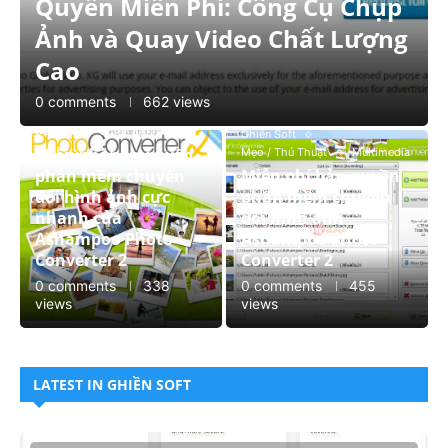
Quyền Miễn Phí: Công Cụ Chụp
Ảnh và Quay Video Chất Lượng
Cao
0 comments
662 views
Coupon & Discount
Đồ Họa
Ghiền Soft
Ghiền Soft
Miễn phí bản quyền
Mẹo / Thủ Thuật
Multimedia
phần mềm chuyển
Miễn phí bản quyền
đổi hình ảnh cực
phần mềm chuyển
nhanh của
đổi hình ảnh
Ashampoo Photo
Ashampoo Photo
Converter 2
Converter 2
0 comments
338
0 comments
455
views
views
LATEST IN GHIỀN SOFT