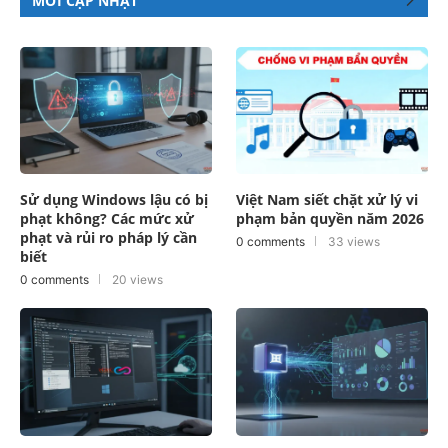
Sử dụng Windows lậu có bị
Việt Nam siết chặt xử lý vi
phạt không? Các mức xử
phạm bản quyền năm 2026
phạt và rủi ro pháp lý cần
0 comments
33 views
biết
0 comments
20 views
MobaXterm Là Gì? Hướng
Bí Quyết Tạo Infographic