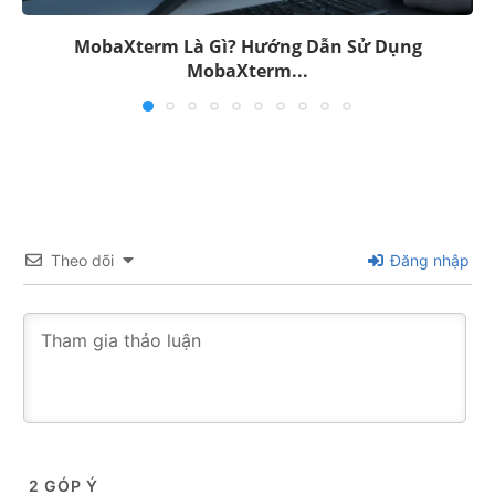
Markdown (.md) là gì? Khám phá Đặc tính...
Theo dõi
Đăng nhập
2
GÓP Ý