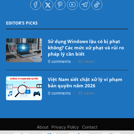
EDITOR’S PICKS
Sử dụng Windows lậu có bị phạt
không? Các mức xử phạt và rủi ro
pháp lý cần biết
0 comments
20 views
Việt Nam siết chặt xử lý vi phạm
bản quyền năm 2026
0 comments
33 views
About
Privacy Policy
Contact
© 2020 by
GHIỀN KGH
- All Right Reserved.