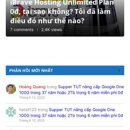
iBrave Hosting Unlimited Plan
0đ, tại sao không? Tôi đã làm
điều đó như thế nào?
7 comments
2,4K views
PHẢN HỒI MỚI NHẤT
Hoàng Quang
trong
Supper TUT nâng cấp Google One
100G trong 37 năm hoặc 2Tb trong 6 năm miễn phí 0đ
Tháng 9 14, 2023
hetsit123
trong
Supper TUT nâng cấp Google One
100G trong 37 năm hoặc 2Tb trong 6 năm miễn phí 0đ
Tháng 9 13, 2023