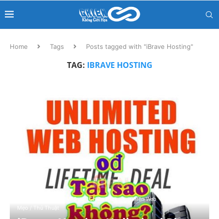
Home
Tags
Posts tagged with "iBrave Hosting"
TAG:
IBRAVE HOSTING
Domain / Hosting / VPS
Ghiền Trick
Ghiền Web
Mẹo / Thủ Thuật