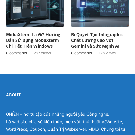
MobaXterm Là Gì? Hướng
Bí Quyết Tạo Infographic
Dẫn Sử Dụng MobaXterm
Chất Lượng Cao Với
Chi Tiết Trên Windows
Gemini và Sức Mạnh AI
0 comments
262 views
0 comments
125 views
ABOUT
GHIỀN – nơi tụ tập của những người yêu Công nghệ.
Là website chia sẻ kiến thức, mẹo vặt, thủ thuật vềWebsite,
WordPress, Coupon, Quản Trị Webserver, MMO. Chúng tôi tự