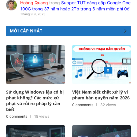
Hoàng Quang
trong
Supper TUT nâng cấp Google One
100G trong 37 năm hoặc 2Tb trong 6 năm miễn phí 0đ
Tháng 9 9, 2023
MỚI CẬP NHẬT
Sử dụng Windows lậu có bị
Việt Nam siết chặt xử lý vi
phạt không? Các mức xử
phạm bản quyền năm 2026
phạt và rủi ro pháp lý cần
0 comments
32 views
biết
0 comments
18 views