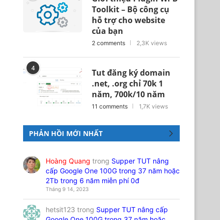
Toolkit – Bộ công cụ
hỗ trợ cho website
của bạn
2 comments
2,3K views
4
Tut đăng ký domain
.net, .org chỉ 70k 1
năm, 700k/10 năm
11 comments
1,7K views
PHẢN HỒI MỚI NHẤT
Hoàng Quang
trong
Supper TUT nâng
cấp Google One 100G trong 37 năm hoặc
2Tb trong 6 năm miễn phí 0đ
Tháng 9 14, 2023
hetsit123
trong
Supper TUT nâng cấp
Google One 100G trong 37 năm hoặc