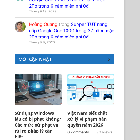
2Tb trong 6 năm miễn phí 0đ
Tháng 9 13, 2023
Hoàng Quang
trong
Supper TUT nâng
cấp Google One 100G trong 37 năm hoặc
2Tb trong 6 năm miễn phí 0đ
Tháng 9 9, 2023
MỚI CẬP NHẬT
Sử dụng Windows
Việt Nam siết chặt
lậu có bị phạt không?
xử lý vi phạm bản
Các mức xử phạt và
quyền năm 2026
rủi ro pháp lý cần
0 comments
30 views
biết