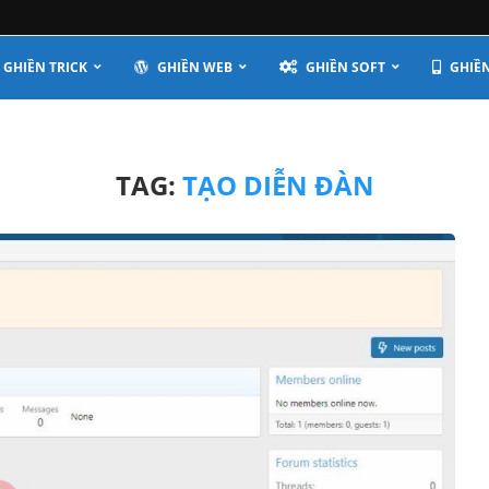
GHIỀN TRICK
GHIỀN WEB
GHIỀN SOFT
GHIỀN
TAG:
TẠO DIỄN ĐÀN