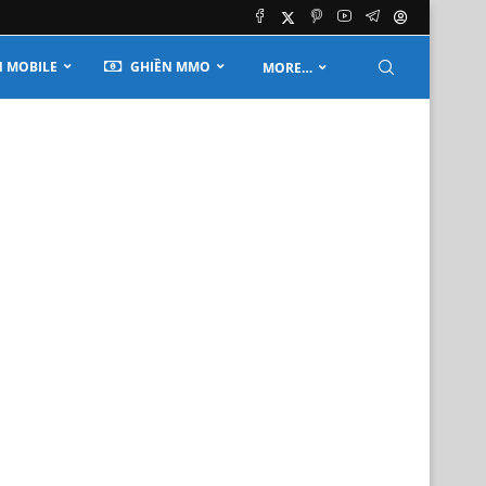
 MOBILE
GHIỀN MMO
MORE…