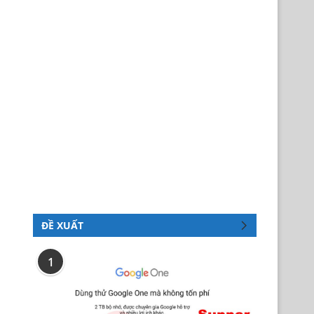
ĐỀ XUẤT
1