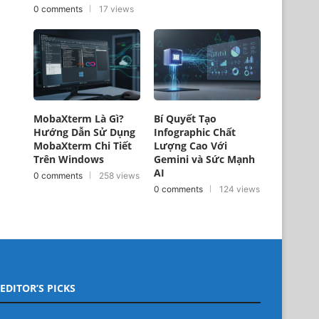
0 comments
17 views
MobaXterm Là Gì?
Bí Quyết Tạo
Hướng Dẫn Sử Dụng
Infographic Chất
MobaXterm Chi Tiết
Lượng Cao Với
Trên Windows
Gemini và Sức Mạnh
AI
0 comments
258 views
0 comments
124 views
EDITOR’S PICKS