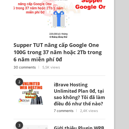
Supper TUT nâng cấp Google One
100G trong 37 năm hoặc 2Tb trong
6 năm miễn phí 0đ
30 comments
5,5K views
2
iBrave Hosting
Unlimited Plan 0đ, tại
sao không? Tôi đã làm
điều đó như thế nào?
7 comments
2,4K views
3
Giới thiệu Plugin WPB