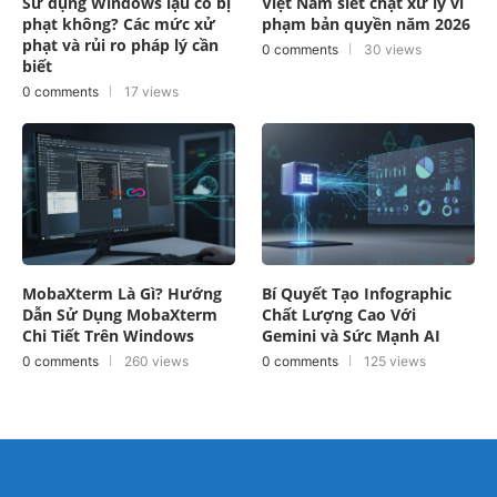
Sử dụng Windows lậu có bị
Việt Nam siết chặt xử lý vi
phạt không? Các mức xử
phạm bản quyền năm 2026
phạt và rủi ro pháp lý cần
0 comments
30 views
biết
0 comments
17 views
MobaXterm Là Gì? Hướng
Bí Quyết Tạo Infographic
Dẫn Sử Dụng MobaXterm
Chất Lượng Cao Với
Chi Tiết Trên Windows
Gemini và Sức Mạnh AI
0 comments
260 views
0 comments
125 views