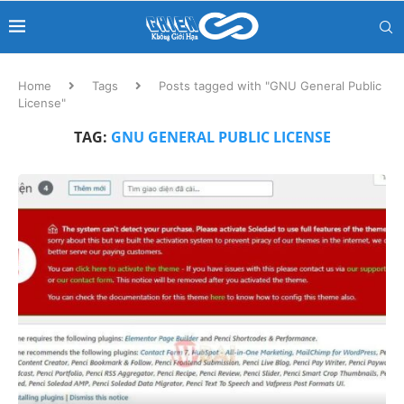
Home
Tags
Posts tagged with "GNU General Public
License"
TAG:
GNU GENERAL PUBLIC LICENSE