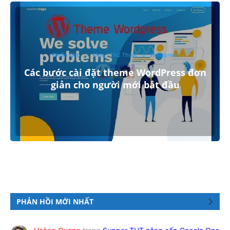
Ghiền Web
Mẹo / Thủ Thuật
Wordpress
Các bước cài đặt theme WordPress đơn
giản cho người mới bắt đầu
PHẢN HỒI MỚI NHẤT