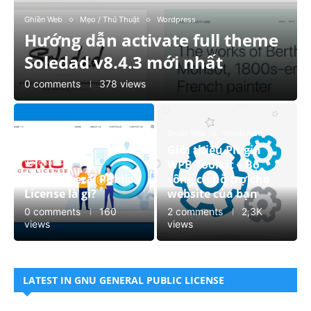
Ghiền Web
Mẹo / Thủ Thuật
Wordpress
Hướng dẫn activate full theme
Soledad v8.4.3 mới nhất
0 comments
378 views
Ghiền Web
Wordpress
Giới thiệu Plugin
WPB Toolkit – Bộ
Wordpress
GNU General Public
công cụ hỗ trợ cho
License là gì?
website của bạn
0 comments
160
2 comments
2,3K
views
views
LATEST IN GNU GENERAL PUBLIC LICENSE